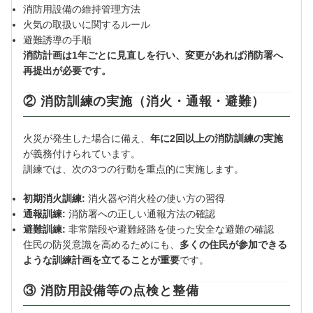
消防用設備の維持管理方法
火気の取扱いに関するルール
避難誘導の手順
消防計画は1年ごとに見直しを行い、変更があれば消防署へ
再提出が必要です。
② 消防訓練の実施（消火・通報・避難）
火災が発生した場合に備え、
年に2回以上の消防訓練の実施
が義務付けられています。
訓練では、次の3つの行動を重点的に実施します。
初期消火訓練:
消火器や消火栓の使い方の習得
通報訓練:
消防署への正しい通報方法の確認
避難訓練:
非常階段や避難経路を使った安全な避難の確認
住民の防災意識を高めるためにも、
多くの住民が参加できる
ような訓練計画を立てることが重要
です。
③ 消防用設備等の点検と整備