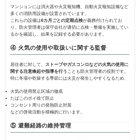
マンションには消火器や火災報知機、自動火災報知設備など
多くの消防用設備が設置されています。
これらの設備は
6カ月ごとの定期点検
が義務付けられてお
り、防火管理者は保守会社が適切に点検・整備を実施してい
るかを確認し、結果を記録する必要があります。
④ 火気の使用や取扱いに関する監督
居住者に対して、
ストーブやガスコンロなどの火気の使用に
関する注意喚起や指導を行う
ことも防火管理者の役割です。
特に冬場や乾燥する季節には火災が発生しやすくなるため、
火気の使用禁止区域の徹底
たばこのポイ捨て防止
コンセント周りの発熱防止対策
などの啓発活動を積極的に行います。
⑤ 避難経路の維持管理