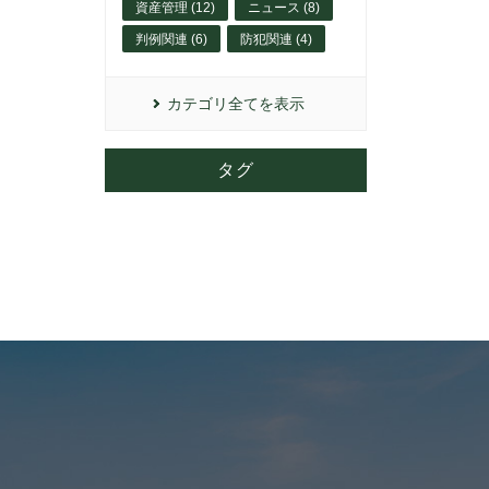
資産管理 (12)
ニュース (8)
判例関連 (6)
防犯関連 (4)
カテゴリ全てを表示
タグ